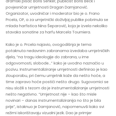
dramski pisac Boris Senker, publicist Boris Beck i
povjesničar umjetnosti Dragan Damjanović.
Organizator, uvodničar i moderator bio je o. Frano
Prcela, OP, a za umjetnički doživljaj publike pobrinula se
mlada harfistica Nina Šeparović, koja je izvela nekoliko
stavaka sonatine za harfu Marcela Tourniera.
Kako je o. Prcela najavio, ovogodišnja je tema
potaknuta nedavnim zabranama izvedaba umjetničkih
djela, “na tragu ideologije do zabrana, u ime
odgovornosti, slobode…” kako je uvodno naznačio u
pozivu. Instrumentaliziranje umjetnosti definirao je kao
zlouporabu, pri čemu umjetnik kaže da nešto hoće, a
time zapravo hoće postići nešto drugo. Sugovornici se
nisu složili s tezom da je instrumentaliziranje umjetnosti
nešto negativno. “Umjetnost nije – kao što misle
novinari – danas instrumentaliziranija no što je bila
prije”, istaknuo je Damjanović, napomenuvši kako svi
režimi iskorištavaju vizualni jezik. Dao je primjer