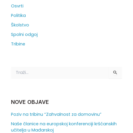
Osvrti
Politika
Školstvo
Spolni odgoj
Tribine
T
r
a
ž
i
:
NOVE OBJAVE
Poziv na tribinu “Zahvalnost za domovinu”
Naše članice na europskoj konferenciji kršćanskih
učitelja u Mađarskoj