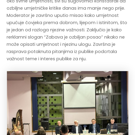
oko svrhe umjetnosti, svi su sugovornici konstatirali da
ozbiljne umjetničke kritike danas ima manje nego prije.
Moderator je završno uputio misao kako umjetnost
upućuje čovjeka prema dobrom, lijepom i istinitom, što
je jedan od razloga njezine važnosti. Zaključio je kako
rerklamni slogan “Zabava je ozbiljan posao” nikako ne
može opisati umjetnost i njezinu ulogu. Završna je
rasprava potaknuta pitanjima iz publike podcrtala
važnost teme i interes publike za nju.