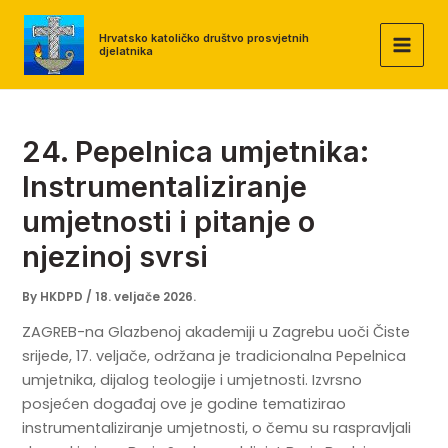
Skip
to
Hrvatsko katoličko društvo prosvjetnih
djelatnika
MAI
content
MEN
24. Pepelnica umjetnika:
Instrumentaliziranje
umjetnosti i pitanje o
njezinoj svrsi
By
HKDPD
/
18. veljače 2026.
ZAGREB-na Glazbenoj akademiji u Zagrebu uoči Čiste
srijede, 17. veljače, održana je tradicionalna Pepelnica
umjetnika, dijalog teologije i umjetnosti. Izvrsno
posjećen događaj ove je godine tematizirao
instrumentaliziranje umjetnosti, o čemu su raspravljali