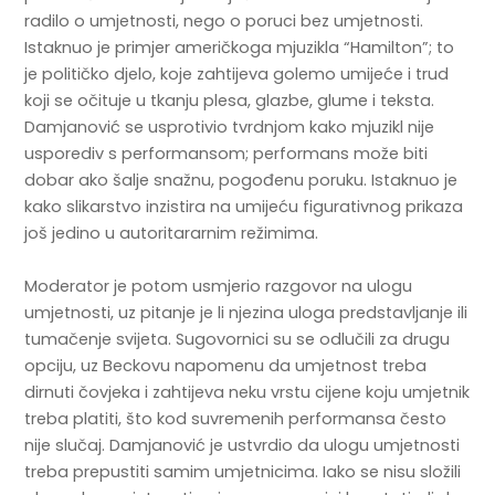
radilo o umjetnosti, nego o poruci bez umjetnosti.
Istaknuo je primjer američkoga mjuzikla “Hamilton”; to
je političko djelo, koje zahtijeva golemo umijeće i trud
koji se očituje u tkanju plesa, glazbe, glume i teksta.
Damjanović se usprotivio tvrdnjom kako mjuzikl nije
usporediv s performansom; performans može biti
dobar ako šalje snažnu, pogođenu poruku. Istaknuo je
kako slikarstvo inzistira na umijeću figurativnog prikaza
još jedino u autoritararnim režimima.
Moderator je potom usmjerio razgovor na ulogu
umjetnosti, uz pitanje je li njezina uloga predstavljanje ili
tumačenje svijeta. Sugovornici su se odlučili za drugu
opciju, uz Beckovu napomenu da umjetnost treba
dirnuti čovjeka i zahtijeva neku vrstu cijene koju umjetnik
treba platiti, što kod suvremenih performansa često
nije slučaj. Damjanović je ustvrdio da ulogu umjetnosti
treba prepustiti samim umjetnicima. Iako se nisu složili