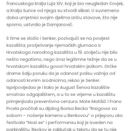
francuskoga kralja Luja XIV. koji je bio neugledan čovjek,
a Kralja Sunce od njega su stvorili slikari. U suvremeno
doba umjetnici svojim djelima izriču stavove, što nije
sporno, ustvrdio je Damjanović.
S time se složio i Senker, pozivajući se na povijest
kazališta; protjerivanje njemačkih glumaca iz
Hrvatskoga narodnog kazališta u 19. stoljeću nije bilo
nešto negativno, nego izraz legitimne težnje da se u
hrvatskom kazalištu govori hrvatskim jezikom. Grčke
drame šalju poruku da je odanost polisu važnija od
odanosti krvnim srodnicima, rekao je Senker.
Ispripovijedao je i kako je August Šenoa kazalište
smatrao odgajalištem, a u to se vrijeme u kazalištu
primjenjivala preventivna cenzura. Mate Matišić i Frano
Prcela pročitali su dijalog Borisa Becka “Razgovor sa
sobom – nošenje kamena u Benkovcu” o prijeporu oko
festivala “Nosi se” i performansu koji je izveden na
parkiralištu. Beckov je zaključak u tekstu da se tu nije