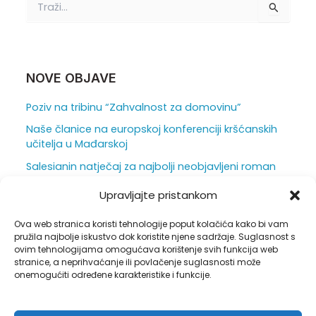
r
a
ž
i
:
NOVE OBJAVE
Poziv na tribinu “Zahvalnost za domovinu”
Naše članice na europskoj konferenciji kršćanskih
učitelja u Mađarskoj
Salesianin natječaj za najbolji neobjavljeni roman
za mlade otvoren je do 31. srpnja
Upravljajte pristankom
Ljepota i težina škole iz vizure ravnatelja
Ova web stranica koristi tehnologije poput kolačića kako bi vam
Duhovna obnova u sjeni hrastova
pružila najbolje iskustvo dok koristite njene sadržaje. Suglasnost s
ovim tehnologijama omogućava korištenje svih funkcija web
stranice, a neprihvaćanje ili povlačenje suglasnosti može
onemogućiti određene karakteristike i funkcije.