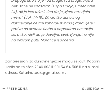
Drugoga kao što je i od drugih i za druge. „Vjera
bez istine ne spašava“ (Papa Franjo,
Lumen fidei
,
24), ali je isto tako istina da je „vjera bez djela
mrtva“ (Jak, 14-18). Dinamika duhovnog
dozrijevanje ne trpi zaborav izvornog dara vjere i
poziva na svetost. Borba s napastima nastavlja
se, a tko misli da je dovoljno svet, vjerojatno nije
na pravom putu. Morat će ispočetka.
Zainteresirani za duhovne vježbe mogu se javiti Katarini
Tadić na telefon 2346 693 ili 091 54 64 506 ili na e-mail
adresu: Katarinatadic@gmail.com .
Post
PRETHODNA
SLJEDEĆA
navigation