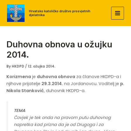
Skip
to
Hrvatsko katoličko društvo prosvjetnih
djelatnika
MAI
content
MEN
Duhovna obnova u ožujku
2014.
By
HKDPD
/
12. ožujka 2014.
Korizmena
je
duhovna obnova
za članove HKDPD-a i
njihove prijatelje
29.3.2014.
na Jordanovcu. Voditelj je
p.
Nikola Stanković
, duhovnik HKDPD-a.
TEMA
Čovjek je tek onda na pravom putu duhovnog
napretka kad prizna da je od Drugoga i za