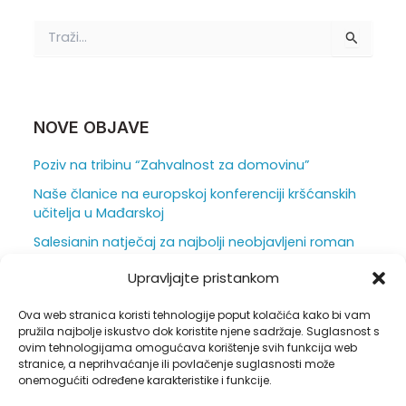
T
r
a
ž
i
:
NOVE OBJAVE
Poziv na tribinu “Zahvalnost za domovinu”
Naše članice na europskoj konferenciji kršćanskih
učitelja u Mađarskoj
Salesianin natječaj za najbolji neobjavljeni roman
za mlade otvoren je do 31. srpnja
Upravljajte pristankom
Ljepota i težina škole iz vizure ravnatelja
Ova web stranica koristi tehnologije poput kolačića kako bi vam
Duhovna obnova u sjeni hrastova
pružila najbolje iskustvo dok koristite njene sadržaje. Suglasnost s
ovim tehnologijama omogućava korištenje svih funkcija web
stranice, a neprihvaćanje ili povlačenje suglasnosti može
onemogućiti određene karakteristike i funkcije.