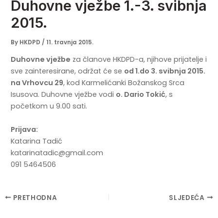
Duhovne vježbe 1.-3. svibnja
2015.
By
HKDPD
/
11. travnja 2015.
Duhovne vježbe
za članove HKDPD-a, njihove prijatelje i
sve zainteresirane, održat će se
od 1.do 3. svibnja 2015.
na Vrhovcu 29
, kod Karmelićanki Božanskog Srca
Isusova. Duhovne vježbe vodi
o. Dario Tokić
, s
početkom u 9.00 sati.
Prijava:
Katarina Tadić
katarinatadic@gmail.com
091 5464506
Post
PRETHODNA
SLJEDEĆA
navigation