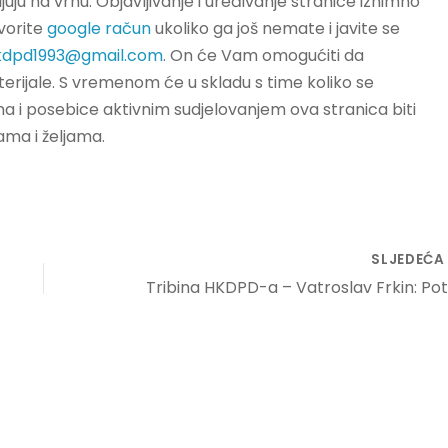
ljuju na vrhu. Objavljivanje i uređivanje stranice iznimno
tvorite
google račun
ukoliko ga još nemate i javite se
kdpd1993@gmail.com
. On će Vam omogućiti da
terijale. S vremenom će u skladu s time koliko se
a i posebice aktivnim sudjelovanjem ova stranica biti
ma i željama.
SLJEDEĆ