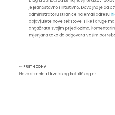
blog što znači da se najnoviji tekstovi pojav
je jednostavno i intuitivno. Dovoljno je da o
administratoru stranice na email adresu
h
objavljujete nove tekstove, slike i druge ma
angažirate svojim prijedlozima, komentarim
mijenjana tako da odgovara Vašim potreba
Post
PRETHODNA
navigation
Nova stranica Hrvatskog katoličkog društva prosvjetnih djelatnika