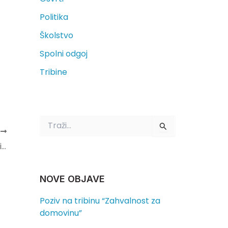
Politika
Školstvo
Spolni odgoj
Tribine
T
r
A
a
Tribina HKDPD-a – Vatroslav Frkin: Poticaji za sretnu obitelj
ž
i
:
NOVE OBJAVE
Poziv na tribinu “Zahvalnost za
domovinu”