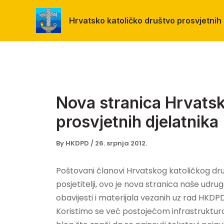
Skip
to
Hrvatsko katoličko društvo prosvjetnih 
content
Nova stranica Hrvatsk
prosvjetnih djelatnika
By
HKDPD
/
26. srpnja 2012.
Poštovani članovi Hrvatskog katoličkog dru
posjetitelji, ovo je nova stranica naše udru
obavijesti i materijala vezanih uz rad HKDP
Koristimo se već postojećom infrastrukturo