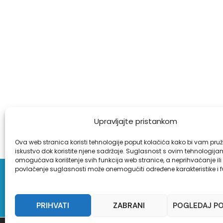
Upravljajte pristankom
Ova web stranica koristi tehnologije poput kolačića kako bi vam pruži
iskustvo dok koristite njene sadržaje. Suglasnost s ovim tehnologij
omogućava korištenje svih funkcija web stranice, a neprihvaćanje ili
povlačenje suglasnosti može onemogućiti određene karakteristike i f
Pra
PRIHVATI
ZABRANI
POGLEDAJ P