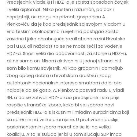
Predsjednik Vlade RH i HDZ-a je zaista sposoban čovjek
i veliki diplomat. Nitko pošten i razuman, pa čak i
neprijatelji, ne mogu ne priznati gospodinu A.
Plenkoviću da je kao predsjednik sa svojom Vladom u
vrlo teškim okolnostima i uvjetima postigao zaista
zavidne i jako ohrabrujuće rezultate na razini Hrvatske
pa i u EU, ali nažalost to se ne može reći i za vođenje
HDZ-a. Snosi veliki dio odgovornosti za stanje u HDZ-u,
ali ne samo on. Nisam aktivan ni u jednoj stranci niti
sam bilo komu savjetnik. Ali kao građanin i domoljub
zbog općeg dobra u hrvatskom društvu i zbog
autohtonih nacionalnih interesa smatram da bi bilo
najbolje da se gosp. A. Plenković posveti radu u Vladi
RH, a da se zahvali HDZ-u kao predsjednik i što prije
raspiše stranačke izbore, kako bi se izabrao novi
predsjednik HDZ-a s iskusnim i mlađim suradnicima koji
su spremni na velike promjene. U protivnom poslije
parlamentarnih izbora morat će se ići na veliku
koaliciju. A to je suludo jer bi u tom slučaju SDP imao