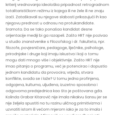
kriterij vrednovanja ideološka pripadnost retrogradnom
totalitarističkom režimu iz kojega ili ne žele ili ne znaju
izaći. Zataškavali su njegove slabosti prikazujući ih kao
njegovu prednost u odnosu na protukandidate.
Sramota. Da se tako ponašao kandidat desne
orijentacije mediji bi ga razapeli. Zašto HRT nije pozivao
u studio znanstvenike s Filozofskog i dr. fakulteta, npr.
filozofe, povjesničare, pedagoge, liječnike, psihologe,
prirodnjake i druge koji imaju iskustva i koji o tomu
mogu dati mnogo više i objektivnije. Zašto HRT nije
imao pitanja o programu, već je potencirao i dopustio
jednom kandidatu da provocira, vrijeđa, stvara
konflikte, svađa se i laže? U tomu jedna profinjena,
odgojena, kulturna, uljuđena, izuzetno sposobna i
odgovorna predsjednica kao što je poštovana gđa.
Kolinda Grabar Kitarović nije imala nikakvu šansu jer se
nije željela spustiti na tu razinu uličnog primitivizma i
uzvratiti istom ili većom mjerom iako je za to imala i