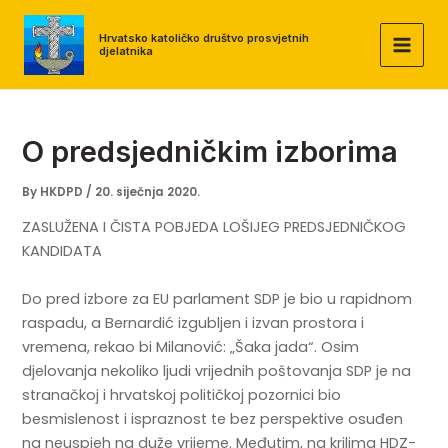
Skip
to
Hrvatsko katoličko društvo prosvjetnih
djelatnika
MAI
content
MEN
O predsjedničkim izborima
By
HKDPD
/
20. siječnja 2020.
ZASLUŽENA I ČISTA POBJEDA LOŠIJEG PREDSJEDNIČKOG
KANDIDATA
Do pred izbore za EU parlament SDP je bio u rapidnom
raspadu, a Bernardić izgubljen i izvan prostora i
vremena, rekao bi Milanović: „Šaka jada“. Osim
djelovanja nekoliko ljudi vrijednih poštovanja SDP je na
stranačkoj i hrvatskoj političkoj pozornici bio
besmislenost i ispraznost te bez perspektive osuđen
na neuspjeh na duže vrijeme. Međutim, na krilima HDZ-