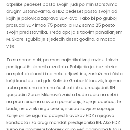
otprilike pedeset posto svojih ljudi po ministarstvima i
drugim ustanovama, a HDZ pedeset posto svojih od
kojih je polovica zapravo SDP-ova. Tako bi po gruboj
prosudbi SDP imao 75 posto, a HDZ samo 25 posto
svojih predstavnika. Treća opcija s takvim ponašanjem
M. Škore izgubila je sljedećih deset godina, a možda i
više.
To su samo neki, po meni najindikativniji razlozi takvih
postignutih izbornih rezultata. Pobijedio je, bez obzira
na splet okolnosti i na neke prljavštine, zasluženo i čisto
lošiji kandidat od gđe Kolinde Grabar Kitarović, kojemu
treba pošteno i iskreno čestitati. Ako predsjednik RH
gospodin Zoran Milanović zaista bude radio na sebi i
na promjenama u svom ponašanju, koje je obećao, te
bude, ne uvijek nego češće, slušao savjete supruge
Sanje on će sigurno pobijediti ovakav HDZ i njegova
kandidata i za drugi mandat predsjednika RH. Ako HDZ
žurno ne promijeni kolosijek kojim već godinama luta u