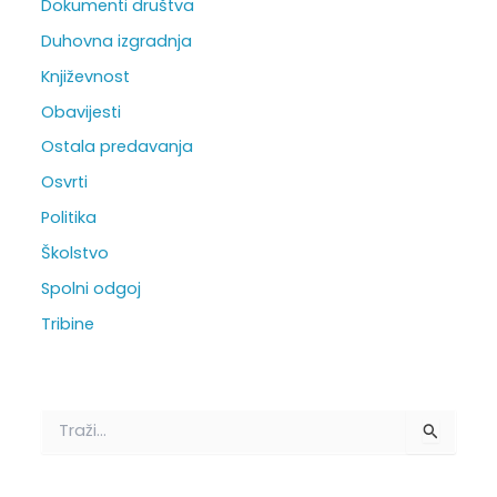
Dokumenti društva
Duhovna izgradnja
Književnost
Obavijesti
Ostala predavanja
Osvrti
Politika
Školstvo
Spolni odgoj
Tribine
T
r
a
ž