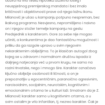
obzira na vrlo tešku hipoteku izuzetno lošeg i
neuspješnog premijerskog mandata i bez imalo
kritičnosti i objektivnosti prave od njega lažnu ikonu.
Milanović je ušao u kampanju potpuno nespreman, bez
ikakvog programa. Nesvjesno, nepromišljeno i naivno
on i njegov stožer temelje kampanju na geslu:
Predsjednik s karakterom. Gore za sebe nije mogao
učiniti, a konkurentima je dao fantastičnu mogućnost i
priliku da ga razgole upravo u svim njegovim
nekarakternim obilježjima. To je klasičan autogol zbog
kojeg se u zdravom i normalnom društvu ispada iz
daljnjeg natjecanja već u prvom krugu, ne samo na
razini Hrvatske, nego i mnogo šire. Karakter označava
ključno obilježje osobnosti ili ličnosti, a on je
prepoznatljiv u egocentričnim, paranoično agresivnim,
narcisoidnim, socijalnim, neurotskim, kognitivnim i
emocionalnim crtama te u kulturi laži. Smatram da je Z.
Milanović karakter samo u kognitivnim crtama, a u
svim ostalim je vrlo infantilan, tj. nezreo karakter. Čak je