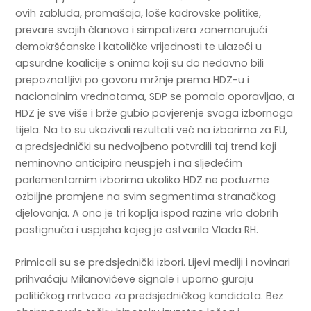
ovih zabluda, promašaja, loše kadrovske politike,
prevare svojih članova i simpatizera zanemarujući
demokršćanske i katoličke vrijednosti te ulazeći u
apsurdne koalicije s onima koji su do nedavno bili
prepoznatljivi po govoru mržnje prema HDZ-u i
nacionalnim vrednotama, SDP se pomalo oporavljao, a
HDZ je sve više i brže gubio povjerenje svoga izbornoga
tijela. Na to su ukazivali rezultati već na izborima za EU,
a predsjednički su nedvojbeno potvrdili taj trend koji
neminovno anticipira neuspjeh i na sljedećim
parlementarnim izborima ukoliko HDZ ne poduzme
ozbiljne promjene na svim segmentima stranačkog
djelovanja. A ono je tri koplja ispod razine vrlo dobrih
postignuća i uspjeha kojeg je ostvarila Vlada RH.
Primicali su se predsjednički izbori. Lijevi mediji i novinari
prihvaćaju Milanovićeve signale i uporno guraju
političkog mrtvaca za predsjedničkog kandidata. Bez