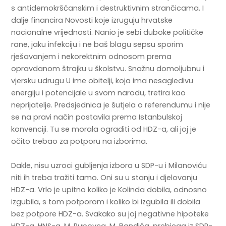
s antidemokršćanskim i destruktivnim strančicama. I
dalje financira Novosti koje izruguju hrvatske
nacionalne vrijednosti. Nanio je sebi duboke političke
rane, jaku infekciju i ne baš blagu sepsu sporim
rješavanjem i nekorektnim odnosom prema
opravdanom štrajku u školstvu. Snažnu domoljubnu i
vjersku udrugu U ime obitelji, koja ima nesagledivu
energiju i potencijale u svom narodu, tretira kao
neprijatelje. Predsjednica je šutjela o referendumu i nije
se na pravi način postavila prema Istanbulskoj
konvenciji. Tu se morala ograditi od HDZ-a, ali joj je
očito trebao za potporu na izborima.
Dakle, nisu uzroci gubljenja izbora u SDP-u i Milanoviću
niti ih treba tražiti tamo. Oni su u stanju i djelovanju
HDZ-a. Vrlo je upitno koliko je Kolinda dobila, odnosno
izgubila, s tom potporom i koliko bi izgubila ili dobila
bez potpore HDZ-a. Svakako su joj negativne hipoteke
HDZ-a, HNS-a, M. Pupovca, M. Bandića, prebjega iz SDP-