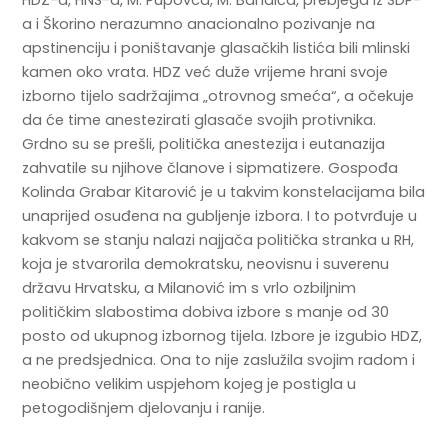
a i Škorino nerazumno anacionalno pozivanje na
apstinenciju i poništavanje glasačkih listića bili mlinski
kamen oko vrata. HDZ već duže vrijeme hrani svoje
izborno tijelo sadržajima „otrovnog smeća“, a očekuje
da će time anestezirati glasače svojih protivnika.
Grdno su se prešli, politička anestezija i eutanazija
zahvatile su njihove članove i sipmatizere. Gospođa
Kolinda Grabar Kitarović je u takvim konstelacijama bila
unaprijed osuđena na gubljenje izbora. I to potvrđuje u
kakvom se stanju nalazi najjača politička stranka u RH,
koja je stvarorila demokratsku, neovisnu i suverenu
državu Hrvatsku, a Milanović im s vrlo ozbiljnim
političkim slabostima dobiva izbore s manje od 30
posto od ukupnog izbornog tijela. Izbore je izgubio HDZ,
a ne predsjednica. Ona to nije zaslužila svojim radom i
neobično velikim uspjehom kojeg je postigla u
petogodišnjem djelovanju i ranije.