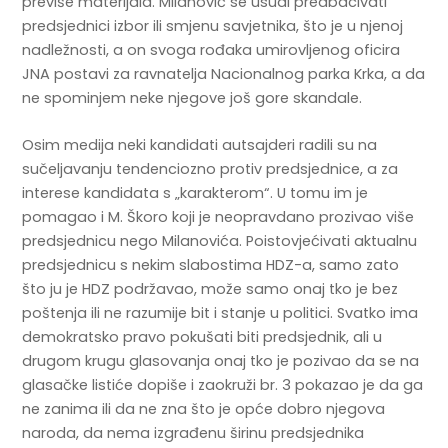
previše materijala. Milanović se usudi predbacivati
predsjednici izbor ili smjenu savjetnika, što je u njenoj
nadležnosti, a on svoga rođaka umirovljenog oficira
JNA postavi za ravnatelja Nacionalnog parka Krka, a da
ne spominjem neke njegove još gore skandale.
Osim medija neki kandidati autsajderi radili su na
sučeljavanju tendenciozno protiv predsjednice, a za
interese kandidata s „karakterom“. U tomu im je
pomagao i M. Škoro koji je neopravdano prozivao više
predsjednicu nego Milanovića. Poistovjećivati aktualnu
predsjednicu s nekim slabostima HDZ-a, samo zato
što ju je HDZ podržavao, može samo onaj tko je bez
poštenja ili ne razumije bit i stanje u politici. Svatko ima
demokratsko pravo pokušati biti predsjednik, ali u
drugom krugu glasovanja onaj tko je pozivao da se na
glasačke listiće dopiše i zaokruži br. 3 pokazao je da ga
ne zanima ili da ne zna što je opće dobro njegova
naroda, da nema izgrađenu širinu predsjednika