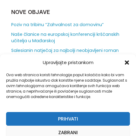
i
:
NOVE OBJAVE
Poziv na tribinu “Zahvalnost za domovinu”
Naše članice na europskoj konferenciji kršćanskih
učitelja u Mađarskoj
Salesianin natječaj za najbolji neobjavljeni roman
za mlade otvoren je do 31. srpnja
Upravljajte pristankom
Ljepota i težina škole iz vizure ravnatelja
Ova web stranica koristi tehnologije poput kolačića kako bi vam
Duhovna obnova u sjeni hrastova
pružila najbolje iskustvo dok koristite njene sadržaje. Suglasnost s
ovim tehnologijama omogućava korištenje svih funkcija web
stranice, a neprihvaćanje ili povlačenje suglasnosti može
onemogućiti određene karakteristike i funkcije.
Pravila privatnosti
PRIHVATI
Opći uvjeti korištenja
Politika kolačića (EU)
ZABRANI