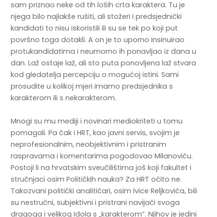
sam priznao neke od tih loših crta karaktera. Tu je
njega bilo najlakše rušiti, ali stožeri i predsjednički
kandidati to nisu iskoristili ili su se tek po koji put
površno toga dotakli. A on je to uporno insinuirao
protukandidatima i neumorno ih ponavljao iz dana u
dan. Laž ostaje laž, ali sto puta ponovljena laž stvara
kod gledatelja percepciju o mogućoj istini. Sami
prosudite u kolikoj mjeri imamo predsjednika s
karakterom ili s nekarakterom.
Mnogi su mu mediji i novinari mediokriteti u tomu
pomagali. Pa čak i HRT, kao javni servis, svojim je
neprofesionalnim, neobjektivnim i pristranim
raspravama i komentarima pogodovao Milanoviću.
Postoji li na hrvatskim sveučilištima još koji fakultet i
stručnjaci osim Političkih nauka? Za HRT očito ne.
Takozvani politički analitičari, osim Ivice Reljkovića, bili
su nestručni, subjektivni i pristrani navijači svoga
dragoga i velikog Idola s „karakterom“. Njihov je jedini