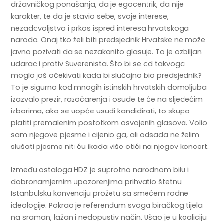
državničkog ponašanja, da je egocentrik, da nije
karakter, te da je stavio sebe, svoje interese,
nezadovoljstvo i prkos ispred interesa hrvatskoga
naroda. Onaj tko želi biti predsjednik Hrvatske ne može
javno pozivati da se nezakonito glasuje. To je ozbiljan
udarac i protiv Suverenista. Što bi se od takvoga
moglo još očekivati kada bi slučajno bio predsjednik?
To je sigurno kod mnogih istinskih hrvatskih domoljuba
izazvalo prezir, razočarenja i osude te će na sljedećim
izborima, ako se uopće usudi kandidirati, to skupo
platiti premalenim postotkom osvojenih glasova. Volio
sam njegove pjesme i cijenio ga, ali odsada ne želim
slušati pjesme niti ću ikada više otići na njegov koncert.
Između ostaloga HDZ je suprotno narodnom bilu i
dobronamjernim upozorenjima prihvatio štetnu
Istanbulsku konvenciju prožetu sa smećem rodne
ideologije. Pokrao je referendum svoga biračkog tijela
na sraman, lažan i nedopustiv način. Ušao je u koaliciju