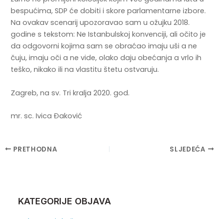
bespućima, SDP će dobiti i skore parlamentarne izbore.
Na ovakav scenarij upozoravao sam u ožujku 2018.
godine s tekstom: Ne Istanbulskoj konvenciji, ali očito je
da odgovorni kojima sam se obraćao imaju uši a ne
čuju, imaju oči a ne vide, olako daju obećanja a vrlo ih
teško, nikako ili na vlastitu štetu ostvaruju.
Zagreb, na sv. Tri kralja 2020. god.
mr. sc. Ivica Đaković
Post
PRETHODNA
SLJEDEĆA
navigation
KATEGORIJE OBJAVA