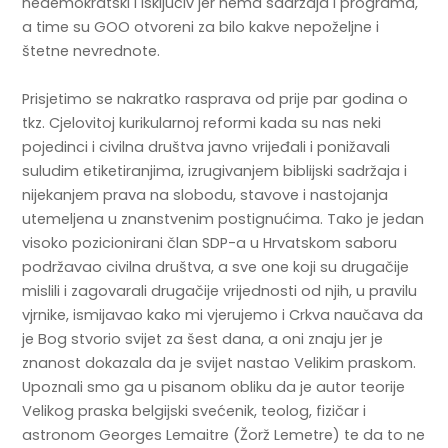
nedemokratski i isključiv jer nema sadržaja i programa,
a time su GOO otvoreni za bilo kakve nepoželjne i
štetne nevrednote.
Prisjetimo se nakratko rasprava od prije par godina o
tkz. Cjelovitoj kurikularnoj reformi kada su nas neki
pojedinci i civilna društva javno vrijeđali i ponižavali
suludim etiketiranjima, izrugivanjem biblijski sadržaja i
nijekanjem prava na slobodu, stavove i nastojanja
utemeljena u znanstvenim postignućima. Tako je jedan
visoko pozicionirani član SDP-a u Hrvatskom saboru
podržavao civilna društva, a sve one koji su drugačije
mislili i zagovarali drugačije vrijednosti od njih, u pravilu
vjrnike, ismijavao kako mi vjerujemo i Crkva naučava da
je Bog stvorio svijet za šest dana, a oni znaju jer je
znanost dokazala da je svijet nastao Velikim praskom.
Upoznali smo ga u pisanom obliku da je autor teorije
Velikog praska belgijski svećenik, teolog, fizičar i
astronom Georges Lemaitre (Žorž Lemetre) te da to ne