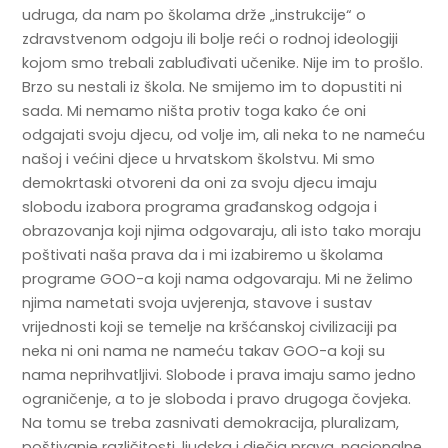
udruga, da nam po školama drže „instrukcije“ o
zdravstvenom odgoju ili bolje reći o rodnoj ideologiji
kojom smo trebali zabluđivati učenike. Nije im to prošlo.
Brzo su nestali iz škola. Ne smijemo im to dopustiti ni
sada. Mi nemamo ništa protiv toga kako će oni
odgajati svoju djecu, od volje im, ali neka to ne nameću
našoj i većini djece u hrvatskom školstvu. Mi smo
demokrtaski otvoreni da oni za svoju djecu imaju
slobodu izabora programa građanskog odgoja i
obrazovanja koji njima odgovaraju, ali isto tako moraju
poštivati naša prava da i mi izabiremo u školama
programe GOO-a koji nama odgovaraju. Mi ne želimo
njima nametati svoja uvjerenja, stavove i sustav
vrijednosti koji se temelje na kršćanskoj civilizaciji pa
neka ni oni nama ne nameću takav GOO-a koji su
nama neprihvatljivi. Slobode i prava imaju samo jedno
ograničenje, a to je sloboda i pravo drugoga čovjeka.
Na tomu se treba zasnivati demokracija, pluralizam,
poštivanje različitosti, ljudska i dječja prava, nacionalne