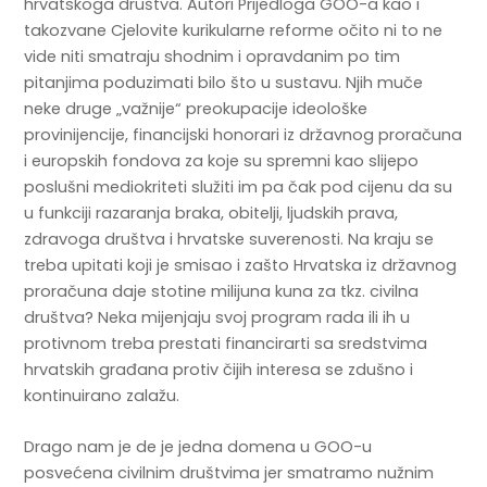
hrvatskoga društva. Autori Prijedloga GOO-a kao i
takozvane Cjelovite kurikularne reforme očito ni to ne
vide niti smatraju shodnim i opravdanim po tim
pitanjima poduzimati bilo što u sustavu. Njih muče
neke druge „važnije“ preokupacije ideološke
provinijencije, financijski honorari iz državnog proračuna
i europskih fondova za koje su spremni kao slijepo
poslušni mediokriteti služiti im pa čak pod cijenu da su
u funkciji razaranja braka, obitelji, ljudskih prava,
zdravoga društva i hrvatske suverenosti. Na kraju se
treba upitati koji je smisao i zašto Hrvatska iz državnog
proračuna daje stotine milijuna kuna za tkz. civilna
društva? Neka mijenjaju svoj program rada ili ih u
protivnom treba prestati financirarti sa sredstvima
hrvatskih građana protiv čijih interesa se zdušno i
kontinuirano zalažu.
Drago nam je de je jedna domena u GOO-u
posvećena civilnim društvima jer smatramo nužnim