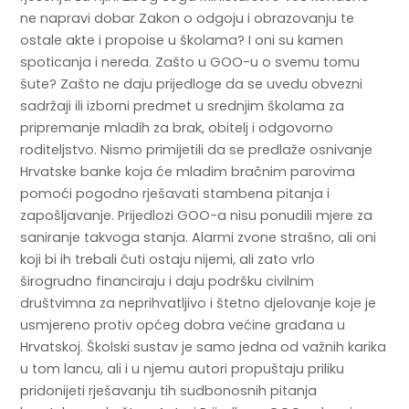
ne napravi dobar Zakon o odgoju i obrazovanju te
ostale akte i propoise u školama? I oni su kamen
spoticanja i nereda. Zašto u GOO-u o svemu tomu
šute? Zašto ne daju prijedloge da se uvedu obvezni
sadržaji ili izborni predmet u srednjim školama za
pripremanje mladih za brak, obitelj i odgovorno
roditeljstvo. Nismo primijetili da se predlaže osnivanje
Hrvatske banke koja će mladim bračnim parovima
pomoći pogodno rješavati stambena pitanja i
zapošljavanje. Prijedlozi GOO-a nisu ponudili mjere za
saniranje takvoga stanja. Alarmi zvone strašno, ali oni
koji bi ih trebali čuti ostaju nijemi, ali zato vrlo
širogrudno financiraju i daju podršku civilnim
društvimna za neprihvatljivo i štetno djelovanje koje je
usmjereno protiv općeg dobra većine građana u
Hrvatskoj. Školski sustav je samo jedna od važnih karika
u tom lancu, ali i u njemu autori propuštaju priliku
pridonijeti rješavanju tih sudbonosnih pitanja