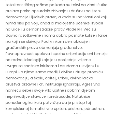
totalitarističkog režima pa kada su takvi na vlasti šutke
prelaze preko apsurdnih zbivanja u društvu na štetu
demokracije i ljudskih prava, a kada su na vlasti oni koji
njima nisu po volji, onda bi maloljetne učenike izvodili
na ulice i u demonstracije protiv Vlade RH. Već su
davno razotkrivene i nama dobro poznate kulise i farse
iza kojih se skrivaju. Pod krinkom demokracije i
građanskih prava obmanjuju građanstvo.
Ravnopravnost spolova i spolne orijentacije oni temelje
na rodnoj ideologiji koja je u posljednje vrijeme
izvrgnuta snažnim kritikama i osudama u svijetu i u
Europi. Po njima samo mediji i civilne udruge promiču
demokraciju, a školu, obitelj, Crkvu, civilna laička
društva, državne i dr. institucije ignoriraju. Agresivno
nameću sebe i svoje vrlo upitne i dobrim dijelom
neprihvatljive stavove i predrasude. Natuknice
ponuđenog kurikula potvrđuju da je pristup toj
kompleksnoj tematici vrlo upitan, pristran, jednostran,