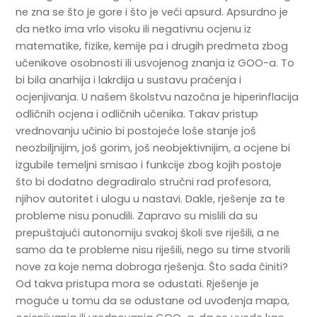
ne zna se što je gore i što je veći apsurd. Apsurdno je
da netko ima vrlo visoku ili negativnu ocjenu iz
matematike, fizike, kemije pa i drugih predmeta zbog
učenikove osobnosti ili usvojenog znanja iz GOO-a. To
bi bila anarhija i lakrdija u sustavu praćenja i
ocjenjivanja. U našem školstvu nazočna je hiperinflacija
odličnih ocjena i odličnih učenika. Takav pristup
vrednovanju učinio bi postojeće loše stanje još
neozbiljnijim, još gorim, još neobjektivnijim, a ocjene bi
izgubile temeljni smisao i funkcije zbog kojih postoje
što bi dodatno degradiralo stručni rad profesora,
njihov autoritet i ulogu u nastavi. Dakle, rješenje za te
probleme nisu ponudili. Zapravo su mislili da su
prepuštajući autonomiju svakoj školi sve riješili, a ne
samo da te probleme nisu riješili, nego su time stvorili
nove za koje nema dobroga rješenja. Što sada činiti?
Od takva pristupa mora se odustati. Rješenje je
moguće u tomu da se odustane od uvođenja mapa,