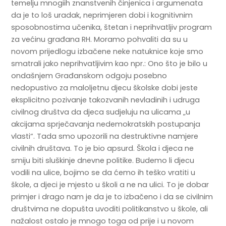
temelju mnogiih znanstvenih činjenica i argumenata
da je to loš uradak, neprimjeren dobi i kognitivnim
sposobnostima učenika, štetan i neprihvatljiv program
za većinu građana RH. Moramo pohvaliti da su u
novom prijedlogu izbačene neke natuknice koje smo
smatrali jako neprihvatljivim kao npr.: Ono što je bilo u
ondašnjem Građanskom odgoju posebno
nedopustivo za maloljetnu djecu školske dobi jeste
eksplicitno pozivanje takozvanih nevladinih i udruga
civilnog društva da djeca sudjeluju na ulicama „u
akcijama sprječavanja nedemokratskih postupanja
vlasti“. Tada smo upozorili na destruktivne namjere
civilnih društava. To je bio apsurd. Škola i djeca ne
smiju biti sluškinje dnevne politike. Budemo li djecu
vodili na ulice, bojimo se da ćemo ih teško vratiti u
škole, a djeci je mjesto u školi a ne na ulici. To je dobar
primjer i drago nam je da je to izbačeno i da se civilnim
društvima ne dopušta uvoditi politikanstvo u škole, ali
nažalost ostalo je mnogo toga od prije i u novom