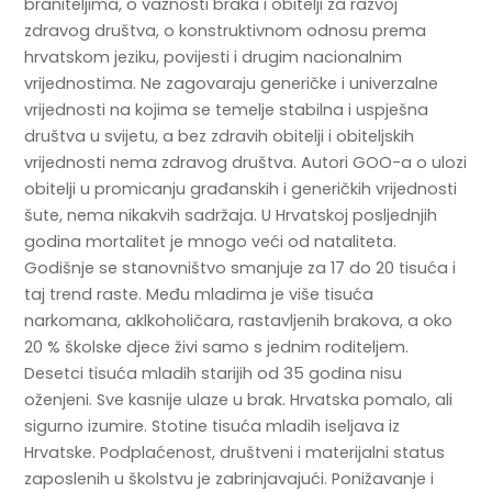
braniteljima, o važnosti braka i obitelji za razvoj
zdravog društva, o konstruktivnom odnosu prema
hrvatskom jeziku, povijesti i drugim nacionalnim
vrijednostima. Ne zagovaraju generičke i univerzalne
vrijednosti na kojima se temelje stabilna i uspješna
društva u svijetu, a bez zdravih obitelji i obiteljskih
vrijednosti nema zdravog društva. Autori GOO-a o ulozi
obitelji u promicanju građanskih i generičkih vrijednosti
šute, nema nikakvih sadržaja. U Hrvatskoj posljednjih
godina mortalitet je mnogo veći od nataliteta.
Godišnje se stanovništvo smanjuje za 17 do 20 tisuća i
taj trend raste. Među mladima je više tisuća
narkomana, aklkoholičara, rastavljenih brakova, a oko
20 % školske djece živi samo s jednim roditeljem.
Desetci tisuća mladih starijih od 35 godina nisu
oženjeni. Sve kasnije ulaze u brak. Hrvatska pomalo, ali
sigurno izumire. Stotine tisuća mladih iseljava iz
Hrvatske. Podplaćenost, društveni i materijalni status
zaposlenih u školstvu je zabrinjavajući. Ponižavanje i