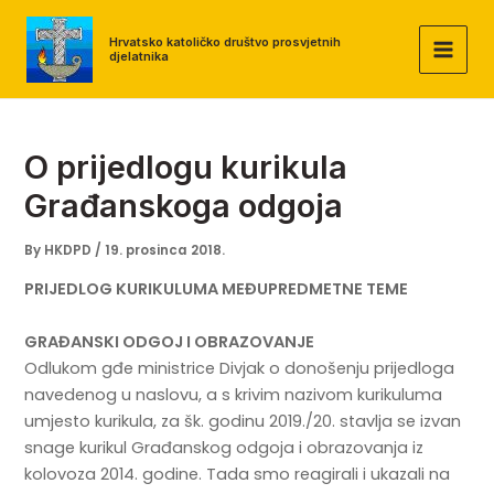
Skip
to
Hrvatsko katoličko društvo prosvjetnih
djelatnika
MAI
content
MEN
O prijedlogu kurikula
Građanskoga odgoja
By
HKDPD
/
19. prosinca 2018.
PRIJEDLOG KURIKULUMA MEĐUPREDMETNE TEME
GRAĐANSKI ODGOJ I OBRAZOVANJE
Odlukom gđe ministrice Divjak o donošenju prijedloga
navedenog u naslovu, a s krivim nazivom kurikuluma
umjesto kurikula, za šk. godinu 2019./20. stavlja se izvan
snage kurikul Građanskog odgoja i obrazovanja iz
kolovoza 2014. godine. Tada smo reagirali i ukazali na