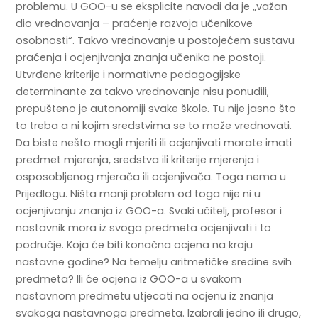
problemu. U GOO-u se eksplicite navodi da je „važan
dio vrednovanja – praćenje razvoja učenikove
osobnosti“. Takvo vrednovanje u postojećem sustavu
praćenja i ocjenjivanja znanja učenika ne postoji.
Utvrđene kriterije i normativne pedagogijske
determinante za takvo vrednovanje nisu ponudili,
prepušteno je autonomiji svake škole. Tu nije jasno što
to treba a ni kojim sredstvima se to može vrednovati.
Da biste nešto mogli mjeriti ili ocjenjivati morate imati
predmet mjerenja, sredstva ili kriterije mjerenja i
osposobljenog mjerača ili ocjenjivača. Toga nema u
Prijedlogu. Ništa manji problem od toga nije ni u
ocjenjivanju znanja iz GOO-a. Svaki učitelj, profesor i
nastavnik mora iz svoga predmeta ocjenjivati i to
područje. Koja će biti konačna ocjena na kraju
nastavne godine? Na temelju aritmetičke sredine svih
predmeta? Ili će ocjena iz GOO-a u svakom
nastavnom predmetu utjecati na ocjenu iz znanja
svakoga nastavnoga predmeta. Izabrali jedno ili drugo,