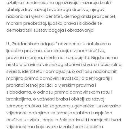
ozbiljno i tendenciozno ugrožavaju i razaraju brak i
obitelj, zdrav razvoj hrvatskoga društva, njegov
nacionalni i vjerski identitet, demografski prosperitet,
moralni preobražaj, ljudska prava i slobode te
demokratski sustav odgoja i obrazovanja.
U „Građanskom odgoju“ navedene su natuknice o
ljudskim pravima, demokraciji, civilnom društvu,
pravima manjina, medijima, korupciji itd. Nigdje nema
nešto o pravima većinskog stanovništva, o nacionalnoj
svijesti, identitetu i domoljublju, o odnosu nacionalnih
manjina prema domovini Hrvatskoj, o demografiji i
pronatalitetnoj politici, o vjerskim pravima i
slobodama, o odnosu prema domovinskom ratu i
braniteljima, o važnosti braka i obitelji za razvoj
zdravog društva. Ne zagovaraju generičke i univerzalne
vrijednosti na kojima se temelje stabilna i uspješna
društva u svijetu, nego ih žele potisnuti i zamijeniti kvazi
vrijednostima koje uvoze iz zakuženih skladišta