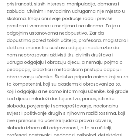
pristranosti, sitnih interesa, manipulacija, obmana i
zabluda. Civilnim i nevladinim udrugama nije mjesto u
školama. Imaju oni svoje područje rada i previše
prostora i vremena u medijima i na ulicama. To je u
odgojnim ustanovama nedopustivo. Zar da
dopustimo pored tolikih učitelja, profesora, magistara i
doktora znanosti u sustavu odgoja i naobrazbe da
nam neobrazovani aktivisti tkz. civilnih društava i
udruga odgajaju i obrazuju djecu, a nemaju pojma o
pedagogiji, didaktici i metodičkom pristupu odgoju i
obrazovanju učenika. Školstvo pripada onima koji su za
to kompetentni, koji su akademski obrazovani za to,
koji i odgajaju a ne samo informiraju učenike, koji grade
kod djece i mladeži dostojanstvo, ponos, istinsku
slobodu, povjerenje i samopoštovanje, nacionalnu
svijest i poštivanje drugih s njihovim različitostima, koji
žive i prenose na učenike ljudska prava i obveze,
slobodu izbora ali i odgovornost, a to su učitelji,
profesori, nastavnici, pedagozi, psiholozi, defektolozi,