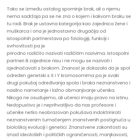
Tako se između ostalog spominje brak, ali o njemu
nema sadržaja pa se ne zna o kojem i kakvom braku se
tu radi. Brak je ustavna kategorija kao zajednica žene i
muškarca i ona je jednostavno drugačija od
istospolnih partnerstava po fiziologiji, funkciji i
svrhovitosti pa je
prirodno različito nazivati različitim nazivima. Istospolni
partneri ili zajednice nisu i ne mogu se nazivati i
izjednačavati s brakom. Znanost je dokazala da je spol
određen genetski s X i Y kromosomima pa je svaki
drugi pokušaj određivanja spola i braka neznanstveno i
nasilno nametanje i lažno obmanjivanje učenika.
Nikoga ne osuđujemo, ali učenici imaju pravo na istinu.
Nedopustivo je i neprihvatljivo da nas profesore i
učenike netko neobrazovan pokušava indoktrinirati
neznanstvenim tumačenjem znanstvenih postignuća u
biološkoj evoluciji i genetici. Znanstvene zakonitosti su
iznad ideoloških i političkih ograničenosti, manjkavosti,