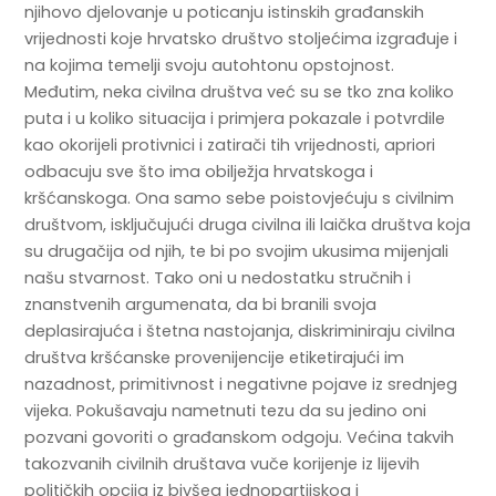
njihovo djelovanje u poticanju istinskih građanskih
vrijednosti koje hrvatsko društvo stoljećima izgrađuje i
na kojima temelji svoju autohtonu opstojnost.
Međutim, neka civilna društva već su se tko zna koliko
puta i u koliko situacija i primjera pokazale i potvrdile
kao okorijeli protivnici i zatirači tih vrijednosti, apriori
odbacuju sve što ima obilježja hrvatskoga i
kršćanskoga. Ona samo sebe poistovjećuju s civilnim
društvom, isključujući druga civilna ili laička društva koja
su drugačija od njih, te bi po svojim ukusima mijenjali
našu stvarnost. Tako oni u nedostatku stručnih i
znanstvenih argumenata, da bi branili svoja
deplasirajuća i štetna nastojanja, diskriminiraju civilna
društva kršćanske provenijencije etiketirajući im
nazadnost, primitivnost i negativne pojave iz srednjeg
vijeka. Pokušavaju nametnuti tezu da su jedino oni
pozvani govoriti o građanskom odgoju. Većina takvih
takozvanih civilnih društava vuče korijenje iz lijevih
političkih opcija iz bivšeg jednopartijskog i