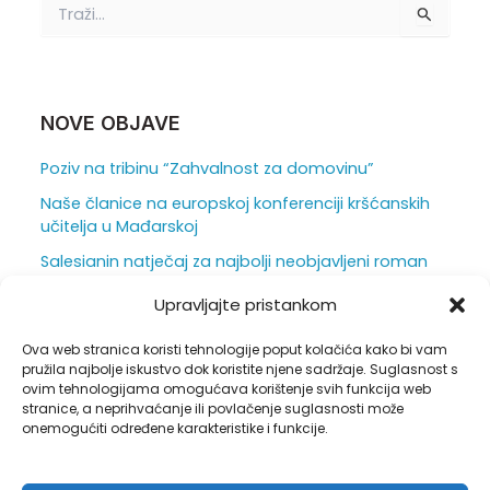
T
r
a
ž
i
:
NOVE OBJAVE
Poziv na tribinu “Zahvalnost za domovinu”
Naše članice na europskoj konferenciji kršćanskih
učitelja u Mađarskoj
Salesianin natječaj za najbolji neobjavljeni roman
za mlade otvoren je do 31. srpnja
Upravljajte pristankom
Ljepota i težina škole iz vizure ravnatelja
Ova web stranica koristi tehnologije poput kolačića kako bi vam
Duhovna obnova u sjeni hrastova
pružila najbolje iskustvo dok koristite njene sadržaje. Suglasnost s
ovim tehnologijama omogućava korištenje svih funkcija web
stranice, a neprihvaćanje ili povlačenje suglasnosti može
onemogućiti određene karakteristike i funkcije.