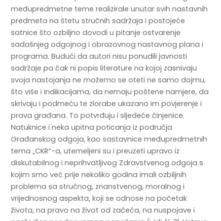
međupredmetne teme realizirale unutar svih nastavnih
predmeta na štetu stručnih sadržaja i postojeće
satnice što ozbiljno dovodi u pitanje ostvarenje
sadašnjeg odgojnog i obrazovnog nastavnog plana i
programa. Budući da autori nisu ponudili javnosti
sadržaje pa čak ni popis literature na kojoj zasnivaju
svoja nastojanja ne možemo se oteti ne samo dojmu,
što više i indikacijama, da nemaju poštene namjere, da
skrivaju i podmeću te zlorabe ukazano im povjerenje i
prava građana. To potvrđuju i sljedeće činjenice.
Natuknice i neka upitna poticanja iz područja
Građanskog odgoja, kao sastavnice međupredmetnih
tema „CKR“-a, utemeljeni su i preuzeti upravo iz
diskutabilnog i neprihvatljivog Zdravstvenog odgoja s
kojim smo već prije nekoliko godina imali ozbiljnih
problema sa stručnog, znanstvenog, moralnog i
vrijednosnog aspekta, koji se odnose na početak
života, na pravo na život od začeća, na nuspojave i