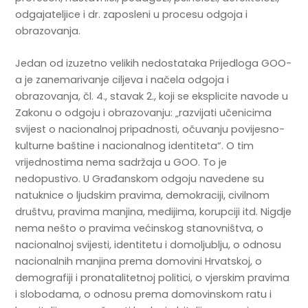
odgajateljice i dr. zaposleni u procesu odgoja i
obrazovanja.
Jedan od izuzetno velikih nedostataka Prijedloga GOO-
a je zanemarivanje ciljeva i načela odgoja i
obrazovanja, čl. 4., stavak 2., koji se eksplicite navode u
Zakonu o odgoju i obrazovanju: „razvijati učenicima
svijest o nacionalnoj pripadnosti, očuvanju povijesno-
kulturne baštine i nacionalnog identiteta“. O tim
vrijednostima nema sadržaja u GOO. To je
nedopustivo. U Građanskom odgoju navedene su
natuknice o ljudskim pravima, demokraciji, civilnom
društvu, pravima manjina, medijima, korupciji itd. Nigdje
nema nešto o pravima većinskog stanovništva, o
nacionalnoj svijesti, identitetu i domoljublju, o odnosu
nacionalnih manjina prema domovini Hrvatskoj, o
demografiji i pronatalitetnoj politici, o vjerskim pravima
i slobodama, o odnosu prema domovinskom ratu i