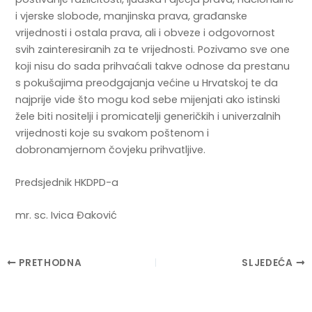
i vjerske slobode, manjinska prava, građanske
vrijednosti i ostala prava, ali i obveze i odgovornost
svih zainteresiranih za te vrijednosti. Pozivamo sve one
koji nisu do sada prihvaćali takve odnose da prestanu
s pokušajima preodgajanja većine u Hrvatskoj te da
najprije vide što mogu kod sebe mijenjati ako istinski
žele biti nositelji i promicatelji generičkih i univerzalnih
vrijednosti koje su svakom poštenom i
dobronamjernom čovjeku prihvatljive.
Predsjednik HKDPD-a
mr. sc. Ivica Đaković
Post
PRETHODNA
SLJEDEĆA
navigation