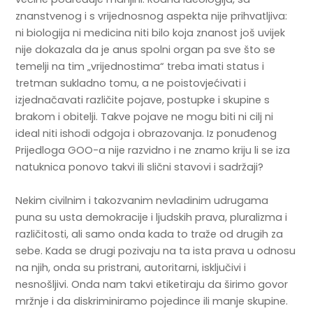
znanstvenog i s vrijednosnog aspekta nije prihvatljiva:
ni biologija ni medicina niti bilo koja znanost još uvijek
nije dokazala da je anus spolni organ pa sve što se
temelji na tim „vrijednostima“ treba imati status i
tretman sukladno tomu, a ne poistovjećivati i
izjednačavati različite pojave, postupke i skupine s
brakom i obitelji. Takve pojave ne mogu biti ni cilj ni
ideal niti ishodi odgoja i obrazovanja. Iz ponuđenog
Prijedloga GOO-a nije razvidno i ne znamo kriju li se iza
natuknica ponovo takvi ili slični stavovi i sadržaji?
Nekim civilnim i takozvanim nevladinim udrugama
puna su usta demokracije i ljudskih prava, pluralizma i
različitosti, ali samo onda kada to traže od drugih za
sebe. Kada se drugi pozivaju na ta ista prava u odnosu
na njih, onda su pristrani, autoritarni, isključivi i
nesnošljivi. Onda nam takvi etiketiraju da širimo govor
mržnje i da diskriminiramo pojedince ili manje skupine.