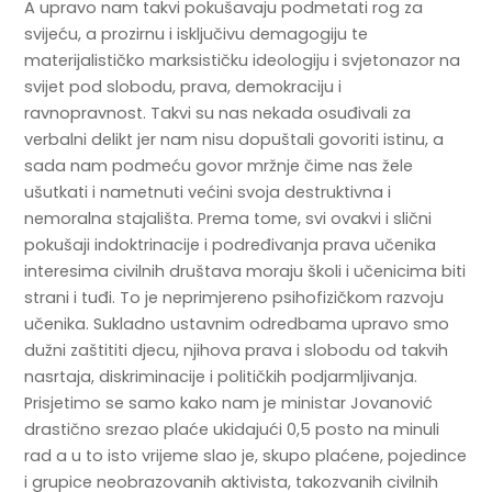
A upravo nam takvi pokušavaju podmetati rog za
svijeću, a prozirnu i isključivu demagogiju te
materijalističko marksističku ideologiju i svjetonazor na
svijet pod slobodu, prava, demokraciju i
ravnopravnost. Takvi su nas nekada osuđivali za
verbalni delikt jer nam nisu dopuštali govoriti istinu, a
sada nam podmeću govor mržnje čime nas žele
ušutkati i nametnuti većini svoja destruktivna i
nemoralna stajališta. Prema tome, svi ovakvi i slični
pokušaji indoktrinacije i podređivanja prava učenika
interesima civilnih društava moraju školi i učenicima biti
strani i tuđi. To je neprimjereno psihofizičkom razvoju
učenika. Sukladno ustavnim odredbama upravo smo
dužni zaštititi djecu, njihova prava i slobodu od takvih
nasrtaja, diskriminacije i političkih podjarmljivanja.
Prisjetimo se samo kako nam je ministar Jovanović
drastično srezao plaće ukidajući 0,5 posto na minuli
rad a u to isto vrijeme slao je, skupo plaćene, pojedince
i grupice neobrazovanih aktivista, takozvanih civilnih