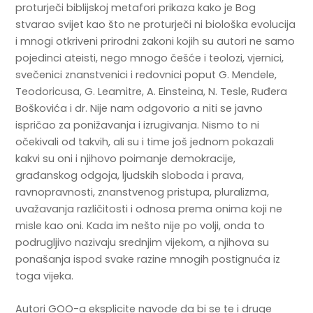
proturječi biblijskoj metafori prikaza kako je Bog
stvarao svijet kao što ne proturječi ni biološka evolucija
i mnogi otkriveni prirodni zakoni kojih su autori ne samo
pojedinci ateisti, nego mnogo češće i teolozi, vjernici,
svečenici znanstvenici i redovnici poput G. Mendele,
Teodoricusa, G. Leamitre, A. Einsteina, N. Tesle, Ruđera
Boškovića i dr. Nije nam odgovorio a niti se javno
ispričao za ponižavanja i izrugivanja. Nismo to ni
očekivali od takvih, ali su i time još jednom pokazali
kakvi su oni i njihovo poimanje demokracije,
građanskog odgoja, ljudskih sloboda i prava,
ravnopravnosti, znanstvenog pristupa, pluralizma,
uvažavanja različitosti i odnosa prema onima koji ne
misle kao oni. Kada im nešto nije po volji, onda to
podrugljivo nazivaju srednjim vijekom, a njihova su
ponašanja ispod svake razine mnogih postignuća iz
toga vijeka.
Autori GOO-a eksplicite navode da bi se te i druge