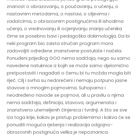
znanost o obrazovanju, o poučavanju, o učenju, o
nastavnim metodama, o nastavi, o ciljevima i
zadatcima, o obrazovnim postignućima ili ishodima
učenja, o vrednovanju ili ocjenjivanju znanja učenika
čime se posebno bavi i pedagoška dokimologija. Da bi
neki program bio zaista stručan program mora
zadovoljiti određene znanstvene postulate i načela.
Ponuđeni prijedlog GOO nema sadržaja, nego su samo
navedene natuknice iz kojih se može samo djelomično
pretpostaviti i nagađati o čemu bi tu možda mogla biti
riječ. Cilj i svrha su nedorečeni i nemaju potpuno jasne
stavove o mnogim pojmovima. Suhoparno i
neodređeno navode se pojmovi, ali u pravilu o njima
nema sadržaja, definicija, stavova, argumenata i
znanstveno utemeljenih činjenica i tvrdnji. A što se sve
iza toga krije, kakav je pristup problemima i kakva će se
ponuditi moguća rješenja i realizacija odgojno-
obrazovnih postignuća velika je nepoznanica.