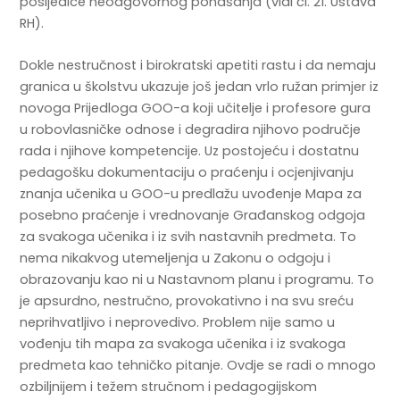
posljedice neodgovornog ponašanja (vidi čl. 21. Ustava
RH).
Dokle nestručnost i birokratski apetiti rastu i da nemaju
granica u školstvu ukazuje još jedan vrlo ružan primjer iz
novoga Prijedloga GOO-a koji učitelje i profesore gura
u robovlasničke odnose i degradira njihovo područje
rada i njihove kompetencije. Uz postojeću i dostatnu
pedagošku dokumentaciju o praćenju i ocjenjivanju
znanja učenika u GOO-u predlažu uvođenje Mapa za
posebno praćenje i vrednovanje Građanskog odgoja
za svakoga učenika i iz svih nastavnih predmeta. To
nema nikakvog utemeljenja u Zakonu o odgoju i
obrazovanju kao ni u Nastavnom planu i programu. To
je apsurdno, nestručno, provokativno i na svu sreću
neprihvatljivo i neprovedivo. Problem nije samo u
vođenju tih mapa za svakoga učenika i iz svakoga
predmeta kao tehničko pitanje. Ovdje se radi o mnogo
ozbiljnijem i težem stručnom i pedagogijskom