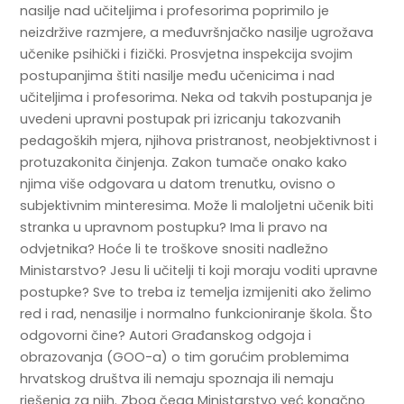
nasilje nad učiteljima i profesorima poprimilo je
neizdržive razmjere, a međuvršnjačko nasilje ugrožava
učenike psihički i fizički. Prosvjetna inspekcija svojim
postupanjima štiti nasilje među učenicima i nad
učiteljima i profesorima. Neka od takvih postupanja je
uvedeni upravni postupak pri izricanju takozvanih
pedagoških mjera, njihova pristranost, neobjektivnost i
protuzakonita činjenja. Zakon tumače onako kako
njima više odgovara u datom trenutku, ovisno o
subjektivnim minteresima. Može li maloljetni učenik biti
stranka u upravnom postupku? Ima li pravo na
odvjetnika? Hoće li te troškove snositi nadležno
Ministarstvo? Jesu li učitelji ti koji moraju voditi upravne
postupke? Sve to treba iz temelja izmijeniti ako želimo
red i rad, nenasilje i normalno funkcioniranje škola. Što
odgovorni čine? Autori Građanskog odgoja i
obrazovanja (GOO-a) o tim gorućim problemima
hrvatskog društva ili nemaju spoznaja ili nemaju
rješenja za njih. Zbog čega Ministarstvo već konačno