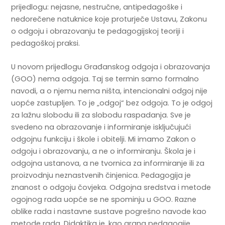
prijedlogu: nejasne, nestručne, antipedagoške i
nedorečene natuknice koje proturječe Ustavu, Zakonu
o odgoju i obrazovanju te pedagogijskoj teoriji i
pedagoškoj praksi.
U novom prijedlogu Građanskog odgoja i obrazovanja
(GOO) nema odgoja. Taj se termin samo formalno
navodi, a o njemu nema ništa, intencionalni odgoj nije
uopće zastupljen. To je „odgoj“ bez odgoja. To je odgoj
za lažnu slobodu ili za slobodu raspadanja. Sve je
svedeno na obrazovanje i informiranje isključujući
odgojnu funkciju i škole i obitelji. Mi imamo Zakon o
odgoju i obrazovanju, a ne o informiranju. Škola je i
odgojna ustanova, a ne tvornica za informiranje ili za
proizvodnju neznastvenih činjenica. Pedagogija je
znanost o odgoju čovjeka. Odgojna sredstva i metode
ogojnog rada uopće se ne spominju u GOO. Razne
oblike rada i nastavne sustave pogrešno navode kao
metode rada. Didaktika je, kao grana pedagogije,