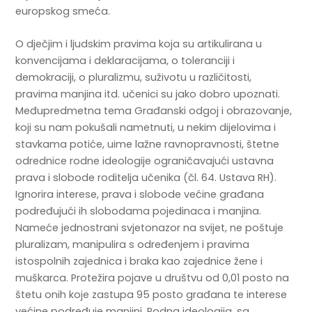
europskog smeća.
O dječjim i ljudskim pravima koja su artikulirana u
konvencijama i deklaracijama, o toleranciji i
demokraciji, o pluralizmu, suživotu u različitosti,
pravima manjina itd. učenici su jako dobro upoznati.
Međupredmetna tema Građanski odgoj i obrazovanje,
koji su nam pokušali nametnuti, u nekim dijelovima i
stavkama potiće, uime lažne ravnopravnosti, štetne
odrednice rodne ideologije ograničavajući ustavna
prava i slobode roditelja učenika (čl. 64. Ustava RH).
Ignorira interese, prava i slobode većine građana
podređujući ih slobodama pojedinaca i manjina.
Nameće jednostrani svjetonazor na svijet, ne poštuje
pluralizam, manipulira s određenjem i pravima
istospolnih zajednica i braka kao zajednice žene i
muškarca. Protežira pojave u društvu od 0,01 posto na
štetu onih koje zastupa 95 posto građana te interese
većine podređuje manjini. Rodna ideologija, sa