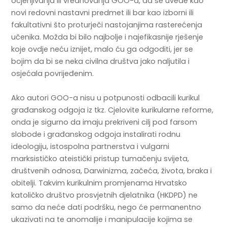
ocjenjivanja ili vrednovanja GOO-a, da se uvede kao
novi redovni nastavni predmet ili bar kao izborni ili
fakultativni što proturječi nastojanjima rasterećenja
učenika. Možda bi bilo najbolje i najefikasnije rješenje
koje ovdje neću iznijet, malo ću ga odgoditi, jer se
bojim da bi se neka civilna društva jako naljutila i
osjećala povrijeđenim.
Ako autori GOO-a nisu u potpunosti odbacili kurikul
građanskog odgoja iz tkz. Cjelovite kurikularne reforme,
onda je sigurno da imaju prekriveni cilj pod farsom
slobode i građanskog odgoja instalirati rodnu
ideologiju, istospolna partnerstva i vulgarni
marksističko ateistički pristup tumačenju svijeta,
društvenih odnosa, Darwinizma, začeća, života, braka i
obitelji. Takvim kurikulnim promjenama Hrvatsko
katoličko društvo prosvjetnih djelatnika (HKDPD) ne
samo da neće dati podršku, nego će permanentno
ukazivati na te anomalije i manipulacije kojima se