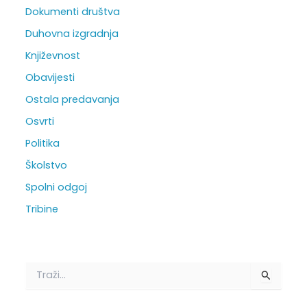
Dokumenti društva
Duhovna izgradnja
Književnost
Obavijesti
Ostala predavanja
Osvrti
Politika
Školstvo
Spolni odgoj
Tribine
T
r
a