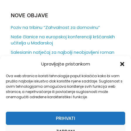
ž
i
:
NOVE OBJAVE
Poziv na tribinu “Zahvalnost za domovinu”
Naše članice na europskoj konferenciji kršćanskih
učitelja u Mađarskoj
Salesianin natječaj za najbolji neobjavljeni roman
za mlade otvoren je do 31. srpnja
Upravljajte pristankom
Ljepota i težina škole iz vizure ravnatelja
Ova web stranica koristi tehnologije poput kolačića kako bi vam
Duhovna obnova u sjeni hrastova
pružila najbolje iskustvo dok koristite njene sadržaje. Suglasnost s
ovim tehnologijama omogućava korištenje svih funkcija web
stranice, a neprihvaćanje ili povlačenje suglasnosti može
onemogućiti određene karakteristike i funkcije.
Pravila privatnosti
PRIHVATI
Opći uvjeti korištenja
Politika kolačića (EU)