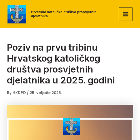
Skip
to
Hrvatsko katoličko društvo prosvjetnih
djelatnika
MAI
content
MEN
Poziv na prvu tribinu
Hrvatskog katoličkog
društva prosvjetnih
djelatnika u 2025. godini
By
HKDPD
/
25. veljače 2025.