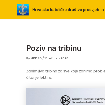
Skip
to
Hrvatsko katoličko društvo prosvjetnih 
content
Poziv na tribinu
By
HKDPD
/
13. ožujka 2026.
Zanimljiva tribina za sve koje zanima probl
čitanje lektire.