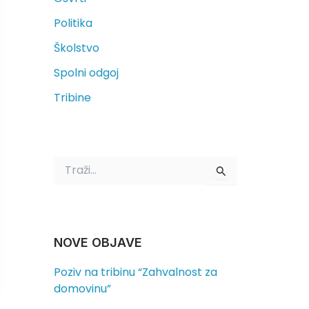
Politika
Školstvo
Spolni odgoj
Tribine
T
r
a
ž
i
:
NOVE OBJAVE
Poziv na tribinu “Zahvalnost za
domovinu”