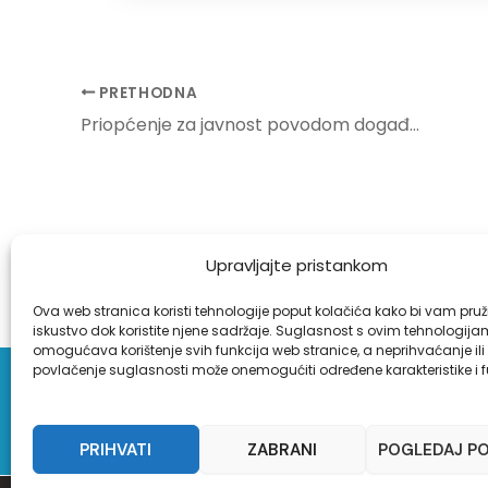
Post
PRETHODNA
navigation
Priopćenje za javnost povodom događaja u XVI. gimnaziji u Zagrebu
Upravljajte pristankom
Ova web stranica koristi tehnologije poput kolačića kako bi vam pruži
iskustvo dok koristite njene sadržaje. Suglasnost s ovim tehnologij
omogućava korištenje svih funkcija web stranice, a neprihvaćanje ili
povlačenje suglasnosti može onemogućiti određene karakteristike i f
Pra
PRIHVATI
ZABRANI
POGLEDAJ P