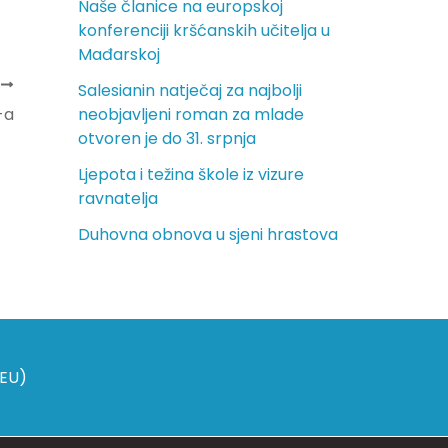
Naše članice na europskoj
konferenciji kršćanskih učitelja u
Mađarskoj
A
Salesianin natječaj za najbolji
-a
neobjavljeni roman za mlade
otvoren je do 31. srpnja
Ljepota i težina škole iz vizure
ravnatelja
Duhovna obnova u sjeni hrastova
(EU)