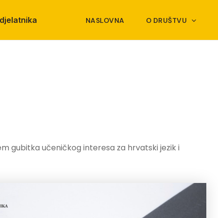
djelatnika
NASLOVNA
O DRUŠTVU
em gubitka učeničkog interesa za hrvatski jezik i