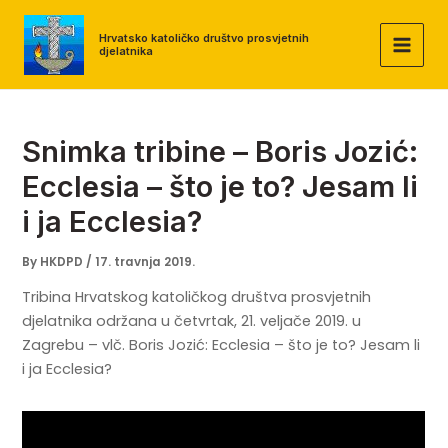
Skip
to
Hrvatsko katoličko društvo prosvjetnih
djelatnika
MAI
content
MEN
Snimka tribine – Boris Jozić:
Ecclesia – što je to? Jesam li
i ja Ecclesia?
By
HKDPD
/
17. travnja 2019.
Tribina Hrvatskog katoličkog društva prosvjetnih
djelatnika održana u četvrtak, 21. veljače 2019. u
Zagrebu – vlč. Boris Jozić: Ecclesia – što je to? Jesam li
i ja Ecclesia?