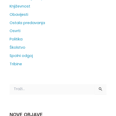
Književnost
Obavijesti
Ostala predavanja
Osvrti
Politika
Školstvo
Spolni odgoj
Tribine
T
r
a
ž
i
:
NOVE OBJAVE