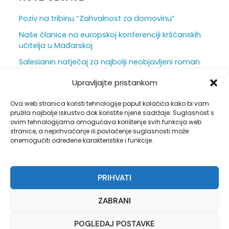
Poziv na tribinu “Zahvalnost za domovinu”
Naše članice na europskoj konferenciji kršćanskih
učitelja u Mađarskoj
Salesianin natječaj za najbolji neobjavljeni roman
za mlade otvoren je do 31. srpnja
Upravljajte pristankom
Ljepota i težina škole iz vizure ravnatelja
Ova web stranica koristi tehnologije poput kolačića kako bi vam
Duhovna obnova u sjeni hrastova
pružila najbolje iskustvo dok koristite njene sadržaje. Suglasnost s
ovim tehnologijama omogućava korištenje svih funkcija web
stranice, a neprihvaćanje ili povlačenje suglasnosti može
onemogućiti određene karakteristike i funkcije.
Pravila privatnosti
PRIHVATI
Opći uvjeti korištenja
Politika kolačića (EU)
ZABRANI
POGLEDAJ POSTAVKE