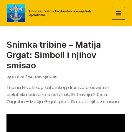
Skip
to
Hrvatsko katoličko društvo prosvjetnih
djelatnika
MAI
content
MEN
Snimka tribine – Matija
Grgat: Simboli i njihov
smisao
By
HKDPD
/
24. travnja 2015.
Tribina Hrvatskog katoličkog društva prosvjetnih
djelatnika održana u četvrtak, 16. travnja 2015. u
Zagrebu – Matija Grgat, prof.: Simboli i njihov smisao