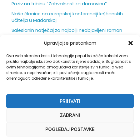
Poziv na tribinu “Zahvalnost za domovinu”
Naše članice na europskoj konferenciji kršćanskih
učitelja u Mađarskoj
Salesianin natječaj za najbolji neobjavljeni roman
za mlade otvoren je do 31. srpnja
Upravljajte pristankom
Ljepota i težina škole iz vizure ravnatelja
Ova web stranica koristi tehnologije poput kolačića kako bi vam
Duhovna obnova u sjeni hrastova
pružila najbolje iskustvo dok koristite njene sadržaje. Suglasnost s
ovim tehnologijama omogućava korištenje svih funkcija web
stranice, a neprihvaćanje ili povlačenje suglasnosti može
onemogućiti određene karakteristike i funkcije.
Pravila privatnosti
PRIHVATI
Opći uvjeti korištenja
Politika kolačića (EU)
ZABRANI
POGLEDAJ POSTAVKE
Copyright © 2026 Hrvatsko katoličko društvo prosvjetnih