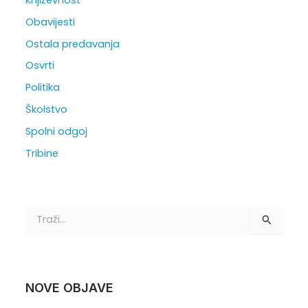
Obavijesti
Ostala predavanja
Osvrti
Politika
Školstvo
Spolni odgoj
Tribine
T
r
a
ž
i
:
NOVE OBJAVE