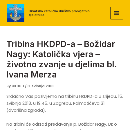
Skip
to
Hrvatsko katoličko društvo prosvjetnih
djelatnika
MAI
content
MEN
Tribina HKDPD-a – Božidar
Nagy: Katolička vjera –
životno zvanje u djelima bl.
Ivana Merza
By
HKDPD
/
3. svibnja 2013.
Srdačno Vas pozivljemo na tribinu HKDPD-a u srijedu, 15.
svibnja 2013. u 19,45, u Zagrebu, Palmotićeva 31
(dvorišna zgrada).
Na tribini će održati predavanje p. Božidar Nagy, DI: o