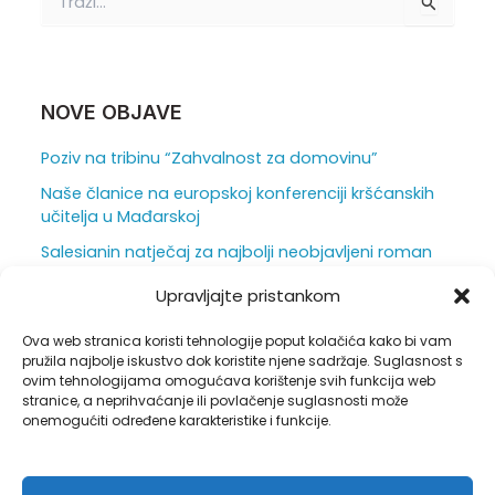
r
a
ž
i
:
NOVE OBJAVE
Poziv na tribinu “Zahvalnost za domovinu”
Naše članice na europskoj konferenciji kršćanskih
učitelja u Mađarskoj
Salesianin natječaj za najbolji neobjavljeni roman
za mlade otvoren je do 31. srpnja
Upravljajte pristankom
Ljepota i težina škole iz vizure ravnatelja
Ova web stranica koristi tehnologije poput kolačića kako bi vam
Duhovna obnova u sjeni hrastova
pružila najbolje iskustvo dok koristite njene sadržaje. Suglasnost s
ovim tehnologijama omogućava korištenje svih funkcija web
stranice, a neprihvaćanje ili povlačenje suglasnosti može
onemogućiti određene karakteristike i funkcije.
Pravila privatnosti