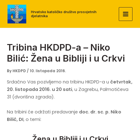
Skip
to
Hrvatsko katoličko društvo prosvjetnih
djelatnika
MAI
content
MEN
Tribina HKDPD-a – Niko
Bilić: Žena u Bibliji i u Crkvi
By
HKDPD
/
10. listopada 2016.
Srdačno Vas pozivljemo na tribinu HKDPD-a u
četvrtak,
20. listopada 2016. u 20 sati
, u Zagrebu, Palmotićeva
31 (dvorišna zgrada).
Na tribini će održati predavanje
doc. dr. sc. p. Niko
Bilić, DI
, o temi:
Žena u Bibliji i u Crkvi