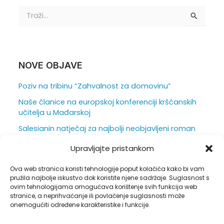
T
r
a
ž
i
:
NOVE OBJAVE
Poziv na tribinu “Zahvalnost za domovinu”
Naše članice na europskoj konferenciji kršćanskih
učitelja u Mađarskoj
Salesianin natječaj za najbolji neobjavljeni roman
za mlade otvoren je do 31. srpnja
Upravljajte pristankom
Ljepota i težina škole iz vizure ravnatelja
Ova web stranica koristi tehnologije poput kolačića kako bi vam
Duhovna obnova u sjeni hrastova
pružila najbolje iskustvo dok koristite njene sadržaje. Suglasnost s
ovim tehnologijama omogućava korištenje svih funkcija web
stranice, a neprihvaćanje ili povlačenje suglasnosti može
onemogućiti određene karakteristike i funkcije.