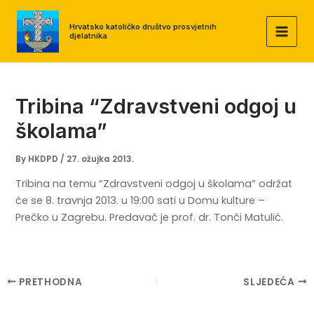
Skip
to
Hrvatsko katoličko društvo prosvjetnih
djelatnika
MAI
content
MEN
Tribina “Zdravstveni odgoj u
školama”
By
HKDPD
/
27. ožujka 2013.
Tribina na temu “Zdravstveni odgoj u školama” održat
će se 8. travnja 2013. u 19:00 sati u Domu kulture –
Prečko u Zagrebu. Predavač je prof. dr. Tonči Matulić.
Post
PRETHODNA
SLJEDEĆA
navigation