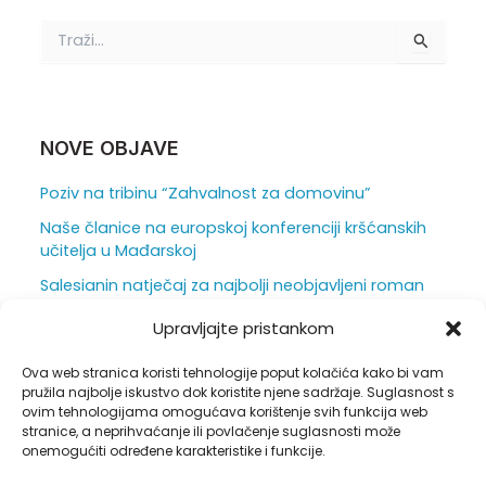
T
r
a
ž
i
:
NOVE OBJAVE
Poziv na tribinu “Zahvalnost za domovinu”
Naše članice na europskoj konferenciji kršćanskih
učitelja u Mađarskoj
Salesianin natječaj za najbolji neobjavljeni roman
za mlade otvoren je do 31. srpnja
Upravljajte pristankom
Ljepota i težina škole iz vizure ravnatelja
Ova web stranica koristi tehnologije poput kolačića kako bi vam
Duhovna obnova u sjeni hrastova
pružila najbolje iskustvo dok koristite njene sadržaje. Suglasnost s
ovim tehnologijama omogućava korištenje svih funkcija web
stranice, a neprihvaćanje ili povlačenje suglasnosti može
onemogućiti određene karakteristike i funkcije.