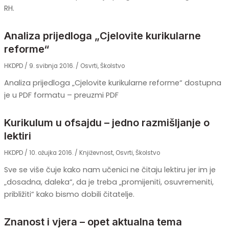
RH.
Analiza prijedloga „Cjelovite kurikularne
reforme“
HKDPD
/
9. svibnja 2016.
/
Osvrti
,
Školstvo
Analiza prijedloga „Cjelovite kurikularne reforme“ dostupna
je u PDF formatu – preuzmi PDF
Kurikulum u ofsajdu – jedno razmišljanje o
lektiri
HKDPD
/
10. ožujka 2016.
/
Književnost
,
Osvrti
,
Školstvo
Sve se više čuje kako nam učenici ne čitaju lektiru jer im je
„dosadna, daleka“, da je treba „promijeniti, osuvremeniti,
približiti“ kako bismo dobili čitatelje.
Znanost i vjera – opet aktualna tema