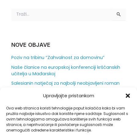
T
r
a
ž
i
:
NOVE OBJAVE
Poziv na tribinu “Zahvalnost za domovinu”
Naše članice na europskoj konferenciji kršćanskih
učitelja u Mađarskoj
Salesianin natječaj za najbolji neobjavljeni roman
za mlade otvoren je do 31. srpnja
Upravljajte pristankom
Ljepota i težina škole iz vizure ravnatelja
Ova web stranica koristi tehnologije poput kolačića kako bi vam
Duhovna obnova u sjeni hrastova
pružila najbolje iskustvo dok koristite njene sadržaje. Suglasnost s
ovim tehnologijama omogućava korištenje svih funkcija web
stranice, a neprihvaćanje ili povlačenje suglasnosti može
onemogućiti određene karakteristike i funkcije.