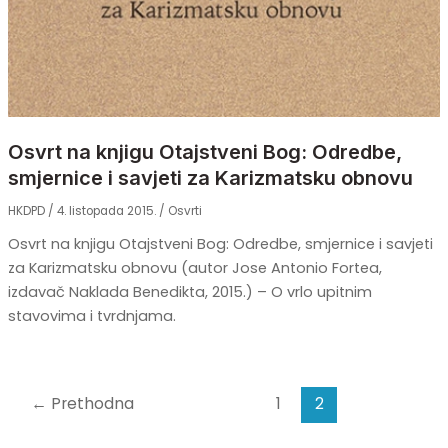
Osvrt na knjigu Otajstveni Bog: Odredbe,
smjernice i savjeti za Karizmatsku obnovu
HKDPD
/
4. listopada 2015.
/
Osvrti
Osvrt na knjigu Otajstveni Bog: Odredbe, smjernice i savjeti
za Karizmatsku obnovu (autor Jose Antonio Fortea,
izdavač Naklada Benedikta, 2015.) – O vrlo upitnim
stavovima i tvrdnjama.
Post
←
Prethodna
1
2
pagination