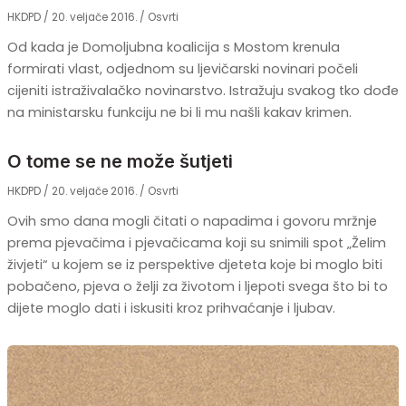
HKDPD
/
20. veljače 2016.
/
Osvrti
Od kada je Domoljubna koalicija s Mostom krenula
formirati vlast, odjednom su ljevičarski novinari počeli
cijeniti istraživalačko novinarstvo. Istražuju svakog tko dođe
na ministarsku funkciju ne bi li mu našli kakav krimen.
O tome se ne može šutjeti
HKDPD
/
20. veljače 2016.
/
Osvrti
Ovih smo dana mogli čitati o napadima i govoru mržnje
prema pjevačima i pjevačicama koji su snimili spot „Želim
živjeti“ u kojem se iz perspektive djeteta koje bi moglo biti
pobačeno, pjeva o želji za životom i ljepoti svega što bi to
dijete moglo dati i iskusiti kroz prihvaćanje i ljubav.