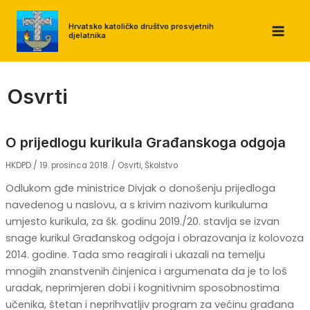
Skip
to
Hrvatsko katoličko društvo prosvjetnih
djelatnika
MAI
content
MEN
Osvrti
O prijedlogu kurikula Građanskoga odgoja
HKDPD
/
19. prosinca 2018.
/
Osvrti
,
Školstvo
Odlukom gđe ministrice Divjak o donošenju prijedloga
navedenog u naslovu, a s krivim nazivom kurikuluma
umjesto kurikula, za šk. godinu 2019./20. stavlja se izvan
snage kurikul Građanskog odgoja i obrazovanja iz kolovoza
2014. godine. Tada smo reagirali i ukazali na temelju
mnogiih znanstvenih činjenica i argumenata da je to loš
uradak, neprimjeren dobi i kognitivnim sposobnostima
učenika, štetan i neprihvatljiv program za većinu građana