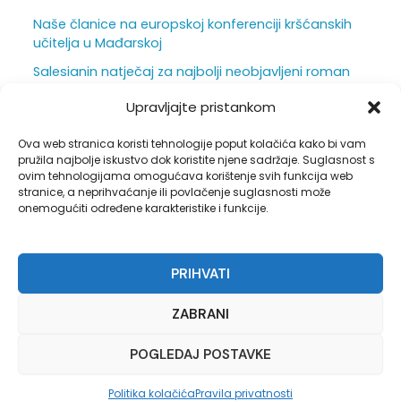
Naše članice na europskoj konferenciji kršćanskih
učitelja u Mađarskoj
Salesianin natječaj za najbolji neobjavljeni roman
za mlade otvoren je do 31. srpnja
Upravljajte pristankom
Ljepota i težina škole iz vizure ravnatelja
Ova web stranica koristi tehnologije poput kolačića kako bi vam
Duhovna obnova u sjeni hrastova
pružila najbolje iskustvo dok koristite njene sadržaje. Suglasnost s
ovim tehnologijama omogućava korištenje svih funkcija web
stranice, a neprihvaćanje ili povlačenje suglasnosti može
onemogućiti određene karakteristike i funkcije.
Pravila privatnosti
PRIHVATI
Opći uvjeti korištenja
Politika kolačića (EU)
ZABRANI
POGLEDAJ POSTAVKE
Copyright © 2026 Hrvatsko katoličko društvo prosvjetnih
Politika kolačića
Pravila privatnosti
djelatnika - Sva prava pridržana.