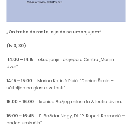
„On treba da raste, a ja da se umanjujem“
(Iv 3, 30)
14:00 – 14:15
okupljanje i okrjepa u Centru „Marijin
dvor“
14:15 – 15:00
Marina Katinić Pleić: “Danica Širola –
učiteljica na glasu svetosti”
15:00 – 16:00
krunica Božjeg milosrđa & lectio divina.
16:00 – 16:45
P. Božidar Nagy, DI: “P. Rupert Rozmarić –
anđeo umirućih“