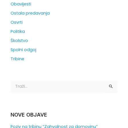
Obavijesti
Ostala predavanja
Osvrti
Politika
Školstvo
Spolni odgoj
Tribine
T
r
a
ž
i
:
NOVE OBJAVE
Poziv na tribinu “Zahvalnost za domovinu”